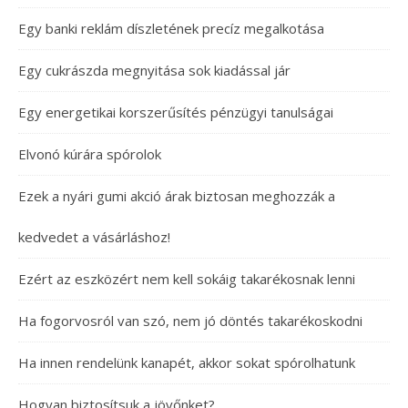
Egy banki reklám díszletének precíz megalkotása
Egy cukrászda megnyitása sok kiadással jár
Egy energetikai korszerűsítés pénzügyi tanulságai
Elvonó kúrára spórolok
Ezek a nyári gumi akció árak biztosan meghozzák a
kedvedet a vásárláshoz!
Ezért az eszközért nem kell sokáig takarékosnak lenni
Ha fogorvosról van szó, nem jó döntés takarékoskodni
Ha innen rendelünk kanapét, akkor sokat spórolhatunk
Hogyan biztosítsuk a jövőnket?