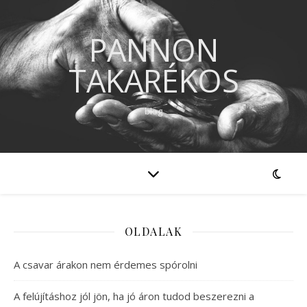
PANNON
TAKARÉKOS
blog
OLDALAK
A csavar árakon nem érdemes spórolni
A felújításhoz jól jön, ha jó áron tudod beszerezni a