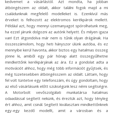
kedvemet a vásárlástól. Azt mondta, ha jobban
átböngészem az oldalt, akkor találni fogok majd a mi
családunknak megfelelő modelleket is. Ezenkívül más
érveket is felhozott az elektromos kerékpárok mellett.
Például azt, hogy mennyi üzemanyagot spórolhatunk meg,
ha ezzel járunk dolgozni az autónk helyett. És milyen igaza
van! Ezt átgondolva már nem is tűnik olyan drágának. Ha
összeszámolom, hogy heti hányszor ülünk autóba, és ez
mennyibe kerül havonta, akkor biztos egy hatalmas összeg
jönne ki, amiből egy pár hónap alatt összegyűlhetne
mindkettőnk kerékpárjának az ára. Ez a gondolat adta a
motivációt ahhoz, hogy még több információt gyűjtsek, és
még tüzetesebben átböngésszem az oldalt. Láttam, hogy
fel volt tüntetve egy telefonszám, és úgy gondoltam, hogy
az első vásárlásunk előtt szükségünk lesz némi segítségre.
A Motorbolt vevőszolgálati munkatársa hatalmas
odaadással segített nekünk, és éreztük azt, hogy tényleg
ért ahhoz, amit csinál. Segített kiválasztani mindkettőnknek
egy-egy kezdő modellt, amit a városban és a