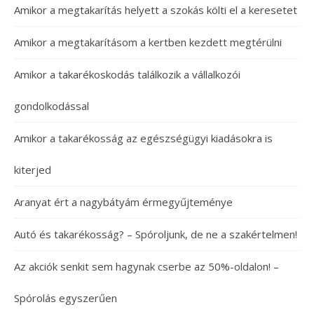
Amikor a megtakarítás helyett a szokás költi el a keresetet
Amikor a megtakarításom a kertben kezdett megtérülni
Amikor a takarékoskodás találkozik a vállalkozói
gondolkodással
Amikor a takarékosság az egészségügyi kiadásokra is
kiterjed
Aranyat ért a nagybátyám érmegyűjteménye
Autó és takarékosság? – Spóroljunk, de ne a szakértelmen!
Az akciók senkit sem hagynak cserbe az 50%-oldalon! –
Spórolás egyszerűen