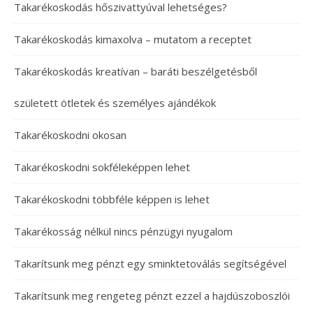
Takarékoskodás hőszivattyúval lehetséges?
Takarékoskodás kimaxolva – mutatom a receptet
Takarékoskodás kreatívan – baráti beszélgetésből
született ötletek és személyes ajándékok
Takarékoskodni okosan
Takarékoskodni sokféleképpen lehet
Takarékoskodni többféle képpen is lehet
Takarékosság nélkül nincs pénzügyi nyugalom
Takarítsunk meg pénzt egy sminktetoválás segítségével
Takarítsunk meg rengeteg pénzt ezzel a hajdúszoboszlói