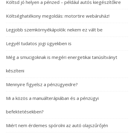
Költsd jó helyen a pénzed – például autós kiegészítőkre
Költséghatékony megoldás: motortire webáruház!
Legjobb szemkörnyékápolók: nekem ez vált be
Legyél tudatos jogi ügyekben is
Még a smucigoknak is megéri energetikai tanúsítványt
készíteni
Mennyire figyelsz a pénzügyeidre?
Mi a közös a manuálterápiában és a pénzügyi
befektetésekben?
Miért nem érdemes spórolni az autó olajszűrőjén