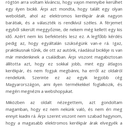
rögtön arra voltam kíváncsi, hogy vajon mennyibe kerülhet
egy ilyen bicikli. Árpi azt mondta, hogy talált egy olyan
weboldalt, ahol az elektromos kerékpár árak nagyon
barátiak, és a választék is rendkívül széles. A férjemet
egyből sikerült meggyőznie, de nekem még kellett egy kis
idő. Azért nem kis befektetés lesz ez. A legfőbb kérdés
pedig az, hogy egyáltalán szükségünk van-e rá. Igaz,
praktikusnak tűnik, de ott az autónk, ráadásul biciklije is van
már mindenkinek a családban. Árpi viszont magabiztosan
állította azt, hogy ez sokkal jobb, mint egy átlagos
kerékpár, és nem fogjuk megbánni, ha erről az oldalról
rendelünk. Szerinte ez az egyik legjobb cég
Magyarországon, ami ilyen termékekkel foglalkozik, és
megéri megnézni a webshopjukat.
Miközben az oldalt nézegettem, azt gondoltam
magamban, hogy ez nem nekünk való, és nem éri meg
ennyit kiadni rá. Árpi szerint viszont nem szabad hagynom,
hogy a magasabb elektromos kerékpár árak elvegyék a