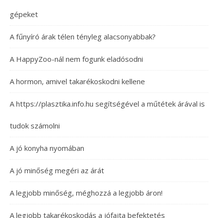
gépeket
A fűnyíró árak télen tényleg alacsonyabbak?
A HappyZoo-nál nem fogunk eladósodni
A hormon, amivel takarékoskodni kellene
A https://plasztika.info.hu segítségével a műtétek árával is
tudok számolni
A jó konyha nyomában
A jó minőség megéri az árát
A legjobb minőség, méghozzá a legjobb áron!
A legjobb takarékoskodás a jófajta befektetés