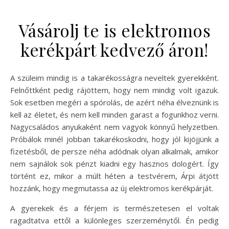
Vásárolj te is elektromos
kerékpárt kedvező áron!
A szüleim mindig is a takarékosságra neveltek gyerekként.
Felnőttként pedig rájöttem, hogy nem mindig volt igazuk.
Sok esetben megéri a spórolás, de azért néha élveznünk is
kell az életet, és nem kell minden garast a fogunkhoz verni.
Nagycsaládos anyukaként nem vagyok könnyű helyzetben.
Próbálok minél jobban takarékoskodni, hogy jól kijöjjünk a
fizetésből, de persze néha adódnak olyan alkalmak, amikor
nem sajnálok sok pénzt kiadni egy hasznos dologért. Így
történt ez, mikor a múlt héten a testvérem, Árpi átjött
hozzánk, hogy megmutassa az új elektromos kerékpárját.
A gyerekek és a férjem is természetesen el voltak
ragadtatva ettől a különleges szerzeménytől. Én pedig