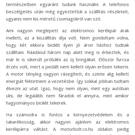
természetben egyaránt tudunk használni. A telefonos
beszélgetés után még egyeztettük a szállítás részleteit,
ugyanis nem kis méretű csomagokról van szó.
Ami nagyon meglepett az elektromos kerékpár árak
mellett, az a kiszállítás díja volt. Nem gondoltam volna,
hogy két ekkora biciklit ilyen jó áron házhoz tudnak
szállítani. Ráadásul három nap alatt meg is érkeztek, és
már ki is sikerült próbálni az új bringákat. Először furcsa
érzés volt, mert a pedált nem kellett olyan erősen tekerni.
A motor tényleg nagyon rásegített, és szinte alig kellett
energiát fektetnem a vezetésbe. Így sokkal jobban tudtam
élvezni az utat. Igaz, hogy nem olyan, mint egy autóban
ülni, de legalább nem fáradok el annyira, mint amikor
hagyományos biciklit tekerek.
Ha számodra is fontos a környezetvédelem és a
takarékosság, akkor nagyon ajánlom az elektromos
kerékpárra váltást. A motorbolt.co.hu oldalon pedig