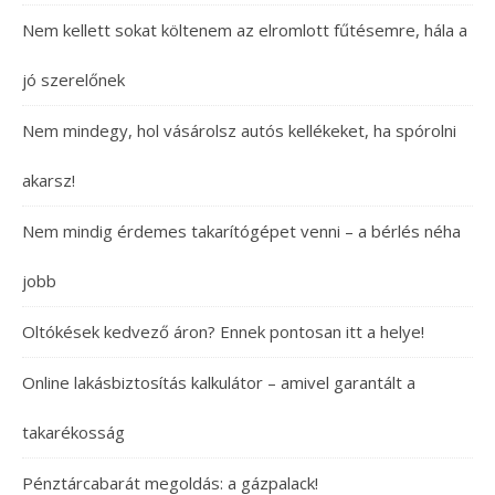
Nem kellett sokat költenem az elromlott fűtésemre, hála a
jó szerelőnek
Nem mindegy, hol vásárolsz autós kellékeket, ha spórolni
akarsz!
Nem mindig érdemes takarítógépet venni – a bérlés néha
jobb
Oltókések kedvező áron? Ennek pontosan itt a helye!
Online lakásbiztosítás kalkulátor – amivel garantált a
takarékosság
Pénztárcabarát megoldás: a gázpalack!