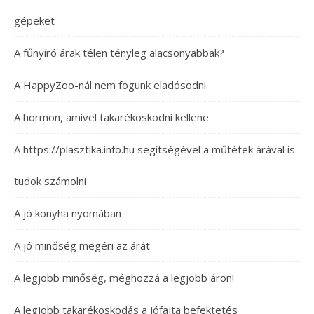
gépeket
A fűnyíró árak télen tényleg alacsonyabbak?
A HappyZoo-nál nem fogunk eladósodni
A hormon, amivel takarékoskodni kellene
A https://plasztika.info.hu segítségével a műtétek árával is
tudok számolni
A jó konyha nyomában
A jó minőség megéri az árát
A legjobb minőség, méghozzá a legjobb áron!
A legjobb takarékoskodás a jófajta befektetés