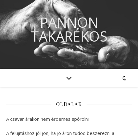
PANNON
TAKARÉKOS
blog
OLDALAK
A csavar árakon nem érdemes spórolni
A felújításhoz jól jön, ha jó áron tudod beszerezni a