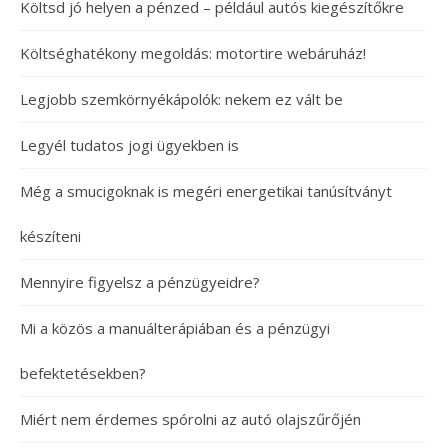
Költsd jó helyen a pénzed – például autós kiegészítőkre
Költséghatékony megoldás: motortire webáruház!
Legjobb szemkörnyékápolók: nekem ez vált be
Legyél tudatos jogi ügyekben is
Még a smucigoknak is megéri energetikai tanúsítványt
készíteni
Mennyire figyelsz a pénzügyeidre?
Mi a közös a manuálterápiában és a pénzügyi
befektetésekben?
Miért nem érdemes spórolni az autó olajszűrőjén