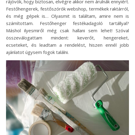
rájövök, hogy biztosan, elvégre akkor nem árulnák ennyiért.
Festőhengerek, festőszórók webshop, termékek raktárról,
és még gépek is… Olyasmit is találtam, amire nem is
számítottam. Festőhenger festékadagoló tartállyal?
Máshol ilyesmiről még csak hallani sem lehet! Szóval
összeválogattam mindent: keverőt, hengereket,
ecseteket, és leadtam a rendelést, hiszen ennél jobb
ajánlatot úgysem fogok találni.