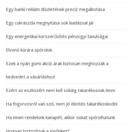
Egy banki reklám díszletének precíz megalkotása
Egy cukrászda megnyitása sok kiadással jár
Egy energetikai korszerűsítés pénzügyi tanulságai
Elvonó kúrára spórolok
Ezek a nyári gumi akció árak biztosan meghozzák a
kedvedet a vásárláshoz!
Ezért az eszközért nem kell sokáig takarékosnak lenni
Ha fogorvosról van szó, nem jó döntés takarékoskodni
Ha innen rendelünk kanapét, akkor sokat spórolhatunk
Hogyan biztosítsuk a jövőnket?