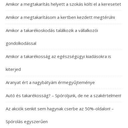
Amikor a megtakarítás helyett a szokás költi el a keresetet
Amikor a megtakarításom a kertben kezdett megtérülni
Amikor a takarékoskodás találkozik a vállalkozói
gondolkodással
Amikor a takarékosság az egészségügyi kiadásokra is
kiterjed
Aranyat ért a nagybátyám érmegyűjteménye
Autó és takarékosság? – Spóroljunk, de ne a szakértelmen!
Az akciók senkit sem hagynak cserbe az 50%-oldalon! –
Spórolás egyszerűen