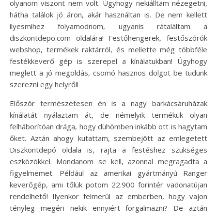
olyanom viszont nem volt. Úgyhogy nekiálltam nézegetni,
hátha találok jó áron, akár használtan is. De nem kellett
ilyesmihez folyamodnom, ugyanis rátaláltam a
diszkontdepo.com oldalára! Festőhengerek, festőszórók
webshop, termékek raktárról, és mellette még többféle
festékkeverő gép is szerepel a kínálatukban! Úgyhogy
meglett a jó megoldás, csomó hasznos dolgot be tudunk
szerezni egy helyről!
Először természetesen én is a nagy barkácsáruházak
kínálatát nyálaztam át, de némelyik termékük olyan
felháborítóan drága, hogy dühömben inkább ott is hagytam
őket. Aztán ahogy kutattam, szembejött az emlegetett
Diszkontdepó oldala is, rajta a festéshez szükséges
eszközökkel. Mondanom se kell, azonnal megragadta a
figyelmemet. Például az amerikai gyártmányú Ranger
keverőgép, ami tőlük potom 22.900 forintér vadonatújan
rendelhető! Ilyenkor felmerül az emberben, hogy vajon
tényleg megéri nekik ennyiért forgalmazni? De aztán