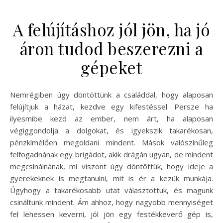
A felújításhoz jól jön, ha jó
áron tudod beszerezni a
gépeket
Nemrégiben úgy döntöttünk a családdal, hogy alaposan
felújítjuk a házat, kezdve egy kifestéssel. Persze ha
ilyesmibe kezd az ember, nem árt, ha alaposan
végiggondolja a dolgokat, és igyekszik takarékosan,
pénzkímélően megoldani mindent. Mások valószínűleg
felfogadnának egy brigádot, akik drágán ugyan, de mindent
megcsinálnának, mi viszont úgy döntöttük, hogy ideje a
gyerekeknek is megtanulni, mit is ér a kezük munkája.
Úgyhogy a takarékosabb utat választottuk, és magunk
csináltunk mindent. Ám ahhoz, hogy nagyobb mennyiséget
fel lehessen keverni, jól jön egy festékkeverő gép is,