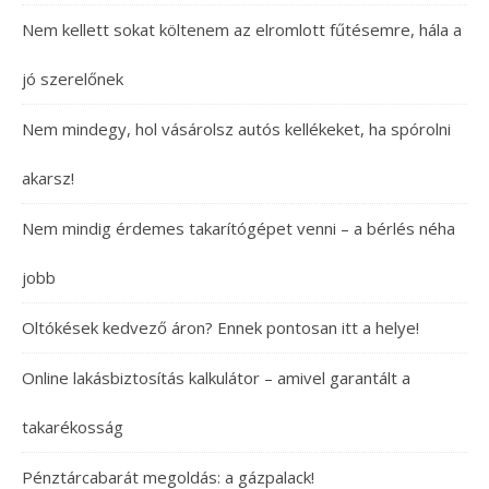
Nem kellett sokat költenem az elromlott fűtésemre, hála a
jó szerelőnek
Nem mindegy, hol vásárolsz autós kellékeket, ha spórolni
akarsz!
Nem mindig érdemes takarítógépet venni – a bérlés néha
jobb
Oltókések kedvező áron? Ennek pontosan itt a helye!
Online lakásbiztosítás kalkulátor – amivel garantált a
takarékosság
Pénztárcabarát megoldás: a gázpalack!