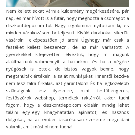
Nem kellett sokat várni a küldemény megérkezésére, pár
nap, és már hívott is a futár, hogy meghozta a csomagot a
diszkontdepo.com-tól. Nagy izgalommal nyitottam ki, és
minden várakozásom beteljesült. Kiváló darabokat sikerült
vásárolni, elképesztően jó áron! Úgyhogy már csak a
festéket kellett beszerezni, de az már várhatott. A
gyerekekkel kifejezetten élveztük, hogy mi magunk
alakíthattunk valamennyit a házunkon, és ha a végére
nyűgösek is lettek, de biztos vagyok benne, hogy
megtanulták értékelni a saját munkájukat. Innentől kezdve
nem lesz falra firkálás, azt garantálom! És ha legközelebb
szükségünk lesz ilyesmire, mint festőhengerek,
festőszórók webshop, termékek raktárról, akkor tudni
fogom, hogy a diszkontdepo.com oldalán mindig lehet
találni egy-egy kihagyhatatlan ajánlatot, és hasznos
dolgokat, ha az ember takarékosan szeretne megoldani
valamit, amit máshol nem tudna!