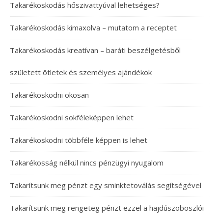
Takarékoskodás hőszivattyúval lehetséges?
Takarékoskodás kimaxolva – mutatom a receptet
Takarékoskodás kreatívan – baráti beszélgetésből
született ötletek és személyes ajándékok
Takarékoskodni okosan
Takarékoskodni sokféleképpen lehet
Takarékoskodni többféle képpen is lehet
Takarékosság nélkül nincs pénzügyi nyugalom
Takarítsunk meg pénzt egy sminktetoválás segítségével
Takarítsunk meg rengeteg pénzt ezzel a hajdúszoboszlói