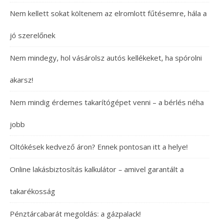
Nem kellett sokat költenem az elromlott fűtésemre, hála a
jó szerelőnek
Nem mindegy, hol vásárolsz autós kellékeket, ha spórolni
akarsz!
Nem mindig érdemes takarítógépet venni – a bérlés néha
jobb
Oltókések kedvező áron? Ennek pontosan itt a helye!
Online lakásbiztosítás kalkulátor – amivel garantált a
takarékosság
Pénztárcabarát megoldás: a gázpalack!