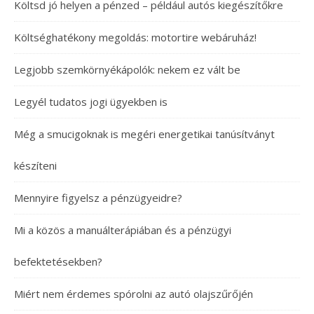
Költsd jó helyen a pénzed – például autós kiegészítőkre
Költséghatékony megoldás: motortire webáruház!
Legjobb szemkörnyékápolók: nekem ez vált be
Legyél tudatos jogi ügyekben is
Még a smucigoknak is megéri energetikai tanúsítványt
készíteni
Mennyire figyelsz a pénzügyeidre?
Mi a közös a manuálterápiában és a pénzügyi
befektetésekben?
Miért nem érdemes spórolni az autó olajszűrőjén