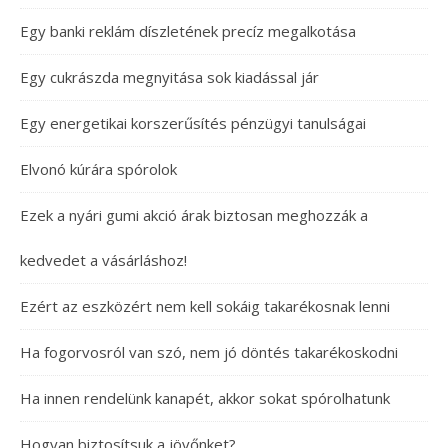
Egy banki reklám díszletének precíz megalkotása
Egy cukrászda megnyitása sok kiadással jár
Egy energetikai korszerűsítés pénzügyi tanulságai
Elvonó kúrára spórolok
Ezek a nyári gumi akció árak biztosan meghozzák a
kedvedet a vásárláshoz!
Ezért az eszközért nem kell sokáig takarékosnak lenni
Ha fogorvosról van szó, nem jó döntés takarékoskodni
Ha innen rendelünk kanapét, akkor sokat spórolhatunk
Hogyan biztosítsuk a jövőnket?