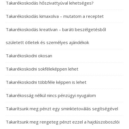
Takarékoskodás hőszivattyúval lehetséges?
Takarékoskodás kimaxolva – mutatom a receptet
Takarékoskodás kreatívan – baráti beszélgetésből
született ötletek és személyes ajándékok
Takarékoskodni okosan
Takarékoskodni sokféleképpen lehet
Takarékoskodni többféle képpen is lehet
Takarékosság nélkül nincs pénzügyi nyugalom
Takarítsunk meg pénzt egy sminktetoválás segítségével
Takarítsunk meg rengeteg pénzt ezzel a hajdúszoboszlói