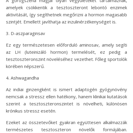
A görögszéna magjai olyan vegyületeket tartalmaznak,
amelyek csökkentik a tesztoszteront lebontó enzimek
aktivitását, így segíthetnek megőrizni a hormon magasabb
szintjét. Emellett javíthatja az inzulinérzékenységet is.
3. D-aszparaginsav
Ez egy természetesen előforduló aminosav, amely segíti
az LH (luteinizáló hormon) termelését, ez pedig a
tesztoszteronszint növeléséhez vezethet. Főleg sportolók
körében népszerű.
4. Ashwagandha
Az indiai ginzengként is ismert adaptogén gyógynövény
nemcsak a stressz ellen hatékony, hanem klinikai kutatások
szerint a tesztoszteronszintet is növelheti, különösen
krónikus stressz esetén.
Ezeket az összetevőket gyakran együttesen alkalmazzák
természetes tesztoszteron növelők formájában.