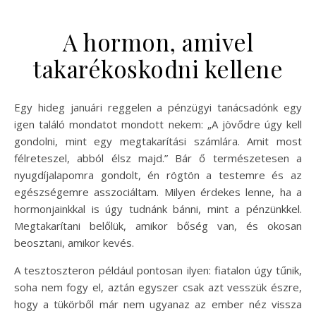
A hormon, amivel
takarékoskodni kellene
Egy hideg januári reggelen a pénzügyi tanácsadónk egy
igen találó mondatot mondott nekem: „A jövődre úgy kell
gondolni, mint egy megtakarítási számlára. Amit most
félreteszel, abból élsz majd.” Bár ő természetesen a
nyugdíjalapomra gondolt, én rögtön a testemre és az
egészségemre asszociáltam. Milyen érdekes lenne, ha a
hormonjainkkal is úgy tudnánk bánni, mint a pénzünkkel.
Megtakarítani belőlük, amikor bőség van, és okosan
beosztani, amikor kevés.
A tesztoszteron például pontosan ilyen: fiatalon úgy tűnik,
soha nem fogy el, aztán egyszer csak azt vesszük észre,
hogy a tükörből már nem ugyanaz az ember néz vissza