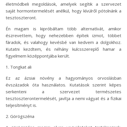
életmódbeli megoldások, amelyek segítik a szervezet
saját hormontermelését anélkül, hogy kívülről pótolnánk a
tesztoszteront.
Én magam is kipróbáltam több alternatívát, amikor
észrevettem, hogy nehezebben építek izmot, többet
fáradok, és valahogy kevésbé van kedvem a dolgokhoz.
Kutatni kezdtem, és néhány kulcsszereplő hamar a
figyelmem középpontjába került.
1. Tongkat ali
Ez az ázsiai növény a hagyományos orvoslásban
évszázadok óta használatos. Kutatások szerint képes
serkenteni a szervezet természetes
tesztoszterontermelését, javítja a nemi vágyat és a fizikai
teljesítményt is.
2. Görögszéna