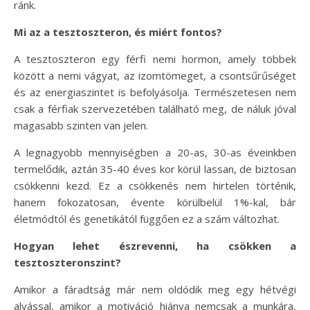
ránk.
Mi az a tesztoszteron, és miért fontos?
A tesztoszteron egy férfi nemi hormon, amely többek
között a nemi vágyat, az izomtömeget, a csontsűrűséget
és az energiaszintet is befolyásolja. Természetesen nem
csak a férfiak szervezetében található meg, de náluk jóval
magasabb szinten van jelen.
A legnagyobb mennyiségben a 20-as, 30-as éveinkben
termelődik, aztán 35-40 éves kor körül lassan, de biztosan
csökkenni kezd. Ez a csökkenés nem hirtelen történik,
hanem fokozatosan, évente körülbelül 1%-kal, bár
életmódtól és genetikától függően ez a szám változhat.
Hogyan lehet észrevenni, ha csökken a
tesztoszteronszint?
Amikor a fáradtság már nem oldódik meg egy hétvégi
alvással, amikor a motiváció hiánya nemcsak a munkára,