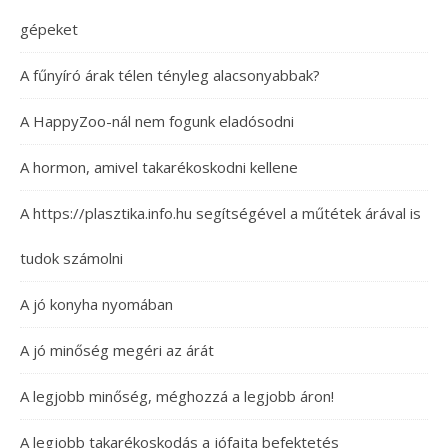
gépeket
A fűnyíró árak télen tényleg alacsonyabbak?
A HappyZoo-nál nem fogunk eladósodni
A hormon, amivel takarékoskodni kellene
A https://plasztika.info.hu segítségével a műtétek árával is
tudok számolni
A jó konyha nyomában
A jó minőség megéri az árát
A legjobb minőség, méghozzá a legjobb áron!
A legjobb takarékoskodás a jófajta befektetés