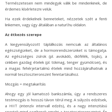
Természetesen nem mindegyik válik be mindenkinek, de
érdemes kísérletezni velük.
Ha ezek érdekelnek benneteket, nézzetek szét a fenti
linkemen, vagy úgy általában a naturl.hu oldalon.
Az étkezés szerepe
A kiegyensúlyozott táplálkozás nemcsak az általános
egészségünket, de a hormonrendszerünket is támogatja.
Az egészséges zsírok (pl. avokádó, diófélék, tojás), a
cinkben gazdag ételek (pl. tökmag, tenger gyümölcsei), és
a magas fehérjetartalmú ételek mind hozzájárulhatnak a
normál tesztoszteronszint fenntartásához.
Mozgás = megtakarítás
Ahogy egy jól kamatozó bankszámla, úgy a rendszeres
testmozgás is hosszú távon térül meg. A súlyzós edzések,
a HIIT (intenzív intervall edzés), és a nagy intenzitású
sportok mind segítenek emelni a tesztoszteronszintet. Én