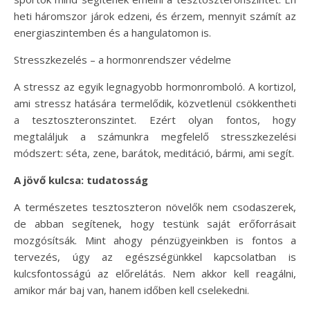
heti háromszor járok edzeni, és érzem, mennyit számít az
energiaszintemben és a hangulatomon is.
Stresszkezelés – a hormonrendszer védelme
A stressz az egyik legnagyobb hormonromboló. A kortizol,
ami stressz hatására termelődik, közvetlenül csökkentheti
a tesztoszteronszintet. Ezért olyan fontos, hogy
megtaláljuk a számunkra megfelelő stresszkezelési
módszert: séta, zene, barátok, meditáció, bármi, ami segít.
A jövő kulcsa: tudatosság
A természetes tesztoszteron növelők nem csodaszerek,
de abban segítenek, hogy testünk saját erőforrásait
mozgósítsák. Mint ahogy pénzügyeinkben is fontos a
tervezés, úgy az egészségünkkel kapcsolatban is
kulcsfontosságú az előrelátás. Nem akkor kell reagálni,
amikor már baj van, hanem időben kell cselekedni.