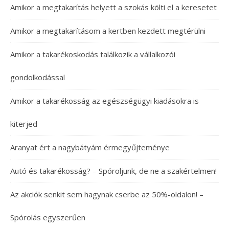
Amikor a megtakarítás helyett a szokás költi el a keresetet
Amikor a megtakarításom a kertben kezdett megtérülni
Amikor a takarékoskodás találkozik a vállalkozói
gondolkodással
Amikor a takarékosság az egészségügyi kiadásokra is
kiterjed
Aranyat ért a nagybátyám érmegyűjteménye
Autó és takarékosság? – Spóroljunk, de ne a szakértelmen!
Az akciók senkit sem hagynak cserbe az 50%-oldalon! –
Spórolás egyszerűen