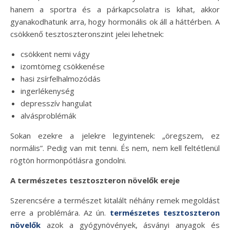
hanem a sportra és a párkapcsolatra is kihat, akkor
gyanakodhatunk arra, hogy hormonális ok áll a háttérben. A
csökkenő tesztoszteronszint jelei lehetnek:
csökkent nemi vágy
izomtömeg csökkenése
hasi zsírfelhalmozódás
ingerlékenység
depresszív hangulat
alvásproblémák
Sokan ezekre a jelekre legyintenek: „öregszem, ez
normális”. Pedig van mit tenni. És nem, nem kell feltétlenül
rögtön hormonpótlásra gondolni.
A természetes tesztoszteron növelők ereje
Szerencsére a természet kitalált néhány remek megoldást
erre a problémára. Az ún.
természetes tesztoszteron
növelők
azok a gyógynövények, ásványi anyagok és