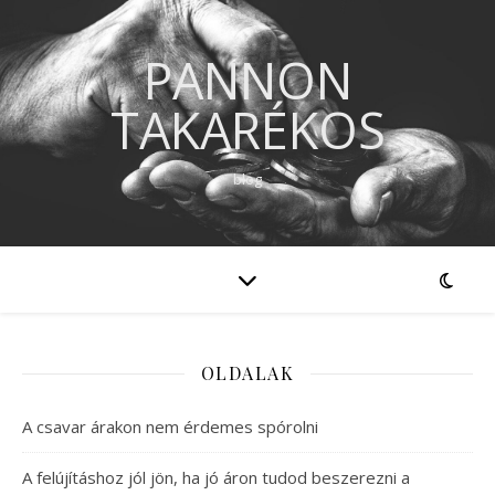
PANNON
TAKARÉKOS
blog
OLDALAK
A csavar árakon nem érdemes spórolni
A felújításhoz jól jön, ha jó áron tudod beszerezni a