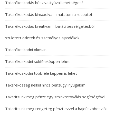
Takarékoskodás hőszivattyúval lehetséges?
Takarékoskodás kimaxolva – mutatom a receptet
Takarékoskodás kreatívan – baráti beszélgetésből
született ötletek és személyes ajándékok
Takarékoskodni okosan
Takarékoskodni sokféleképpen lehet
Takarékoskodni többféle képpen is lehet
Takarékosság nélkül nincs pénzügyi nyugalom
Takarítsunk meg pénzt egy sminktetoválás segítségével
Takarítsunk meg rengeteg pénzt ezzel a hajdúszoboszlói