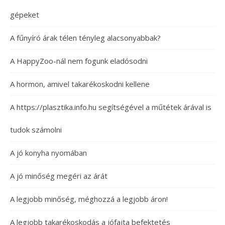
gépeket
A fűnyíró árak télen tényleg alacsonyabbak?
A HappyZoo-nál nem fogunk eladósodni
A hormon, amivel takarékoskodni kellene
A https://plasztika.info.hu segítségével a műtétek árával is
tudok számolni
A jó konyha nyomában
A jó minőség megéri az árát
A legjobb minőség, méghozzá a legjobb áron!
A legjobb takarékoskodás a jófajta befektetés