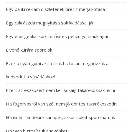
Egy banki reklám díszletének precíz megalkotása
Egy cukrászda megnyitása sok kiadással jár
Egy energetikai korszerűsítés pénzügyi tanulságai
Elvonó kúrára spórolok
Ezek a nyári gumi akció árak biztosan meghozzák a
kedvedet a vásárláshoz!
Ezért az eszközért nem kell sokáig takarékosnak lenni
Ha fogorvosról van szó, nem jó döntés takarékoskodni
Ha innen rendelünk kanapét, akkor sokat spórolhatunk
Hogyan biztosítsuk a jövőnket?