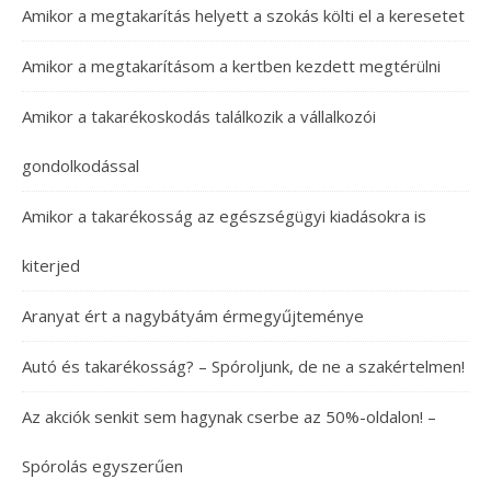
Amikor a megtakarítás helyett a szokás költi el a keresetet
Amikor a megtakarításom a kertben kezdett megtérülni
Amikor a takarékoskodás találkozik a vállalkozói
gondolkodással
Amikor a takarékosság az egészségügyi kiadásokra is
kiterjed
Aranyat ért a nagybátyám érmegyűjteménye
Autó és takarékosság? – Spóroljunk, de ne a szakértelmen!
Az akciók senkit sem hagynak cserbe az 50%-oldalon! –
Spórolás egyszerűen