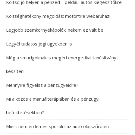
Költsd jó helyen a pénzed – például autós kiegészítőkre
Költséghatékony megoldás: motortire webáruház!
Legjobb szemkörnyékápolók: nekem ez vált be
Legyél tudatos jogi ügyekben is
Még a smucigoknak is megéri energetikai tanúsítványt
készíteni
Mennyire figyelsz a pénzügyeidre?
Mi a közös a manuálterápiában és a pénzügyi
befektetésekben?
Miért nem érdemes spórolni az autó olajszűrőjén