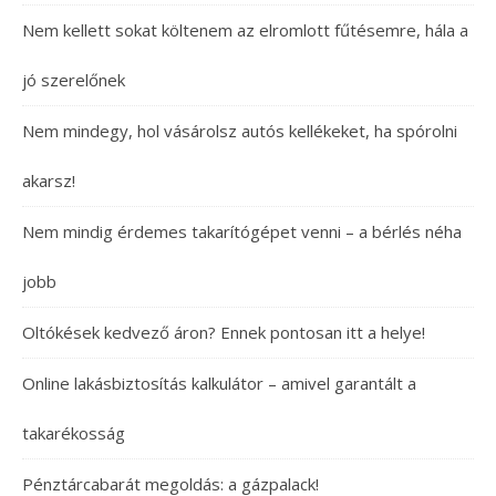
Nem kellett sokat költenem az elromlott fűtésemre, hála a
jó szerelőnek
Nem mindegy, hol vásárolsz autós kellékeket, ha spórolni
akarsz!
Nem mindig érdemes takarítógépet venni – a bérlés néha
jobb
Oltókések kedvező áron? Ennek pontosan itt a helye!
Online lakásbiztosítás kalkulátor – amivel garantált a
takarékosság
Pénztárcabarát megoldás: a gázpalack!