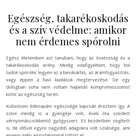
Egészség, takarékoskodás
és a szív védelme: amikor
nem érdemes spórolni
Egész életemben azt tanultam, hogy az óvatosság és a
takarékoskodás erény. Mindig odafigyeltem, hogy hol
tudok spórolni: legyen az a bevásárlás, az áramfogyasztás,
vagy éppen a havi kiadások megtervezése. De egy
dologban soha nem voltam hajlandó kompromisszumot
kötni: az egészség terén.
Különösen édesapám egészsége kapcsán éreztem így. A
szíve mindig is a gyengéje volt, évek óta szedett
vérnyomáscsökkentő gyógyszert. Ez kezdetben segített
is, de idővel egyre nagyobb adagokra volt szüksége, ami
engem mély aggodalommal töltött el.