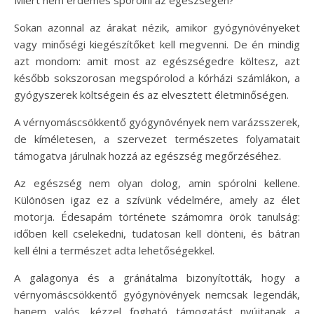
Miért nem érdemes spórolni az egészségen?
Sokan azonnal az árakat nézik, amikor gyógynövényeket
vagy minőségi kiegészítőket kell megvenni. De én mindig
azt mondom: amit most az egészségedre költesz, azt
később sokszorosan megspórolod a kórházi számlákon, a
gyógyszerek költségein és az elvesztett életminőségen.
A vérnyomáscsökkentő gyógynövények nem varázsszerek,
de kíméletesen, a szervezet természetes folyamatait
támogatva járulnak hozzá az egészség megőrzéséhez.
Az egészség nem olyan dolog, amin spórolni kellene.
Különösen igaz ez a szívünk védelmére, amely az élet
motorja. Édesapám története számomra örök tanulság:
időben kell cselekedni, tudatosan kell dönteni, és bátran
kell élni a természet adta lehetőségekkel.
A galagonya és a gránátalma bizonyították, hogy a
vérnyomáscsökkentő gyógynövények nemcsak legendák,
hanem valós, kézzel fogható támogatást nyújtanak a