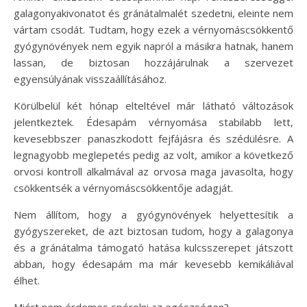
galagonyakivonatot és gránátalmalét szedetni, eleinte nem
vártam csodát. Tudtam, hogy ezek a vérnyomáscsökkentő
gyógynövények nem egyik napról a másikra hatnak, hanem
lassan, de biztosan hozzájárulnak a szervezet
egyensúlyának visszaállításához.
Körülbelül két hónap elteltével már látható változások
jelentkeztek. Édesapám vérnyomása stabilabb lett,
kevesebbszer panaszkodott fejfájásra és szédülésre. A
legnagyobb meglepetés pedig az volt, amikor a következő
orvosi kontroll alkalmával az orvosa maga javasolta, hogy
csökkentsék a vérnyomáscsökkentője adagját.
Nem állítom, hogy a gyógynövények helyettesítik a
gyógyszereket, de azt biztosan tudom, hogy a galagonya
és a gránátalma támogató hatása kulcsszerepet játszott
abban, hogy édesapám ma már kevesebb kemikáliával
élhet.