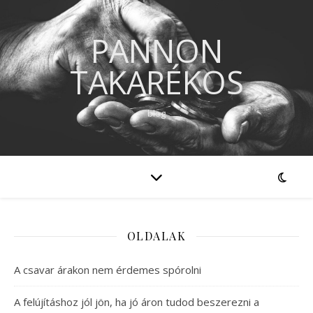
PANNON
TAKARÉKOS
blog
OLDALAK
A csavar árakon nem érdemes spórolni
A felújításhoz jól jön, ha jó áron tudod beszerezni a