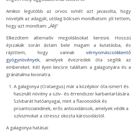
Amikor legutóbb az orvos ismét azt javasolta, hogy
növeljék az adagját, utólag bölcsen mondhatom: jól tettem,
hogy azt mondtam: „Állj!”
Elkezdtem alternatív megoldásokat keresni. Hosszú
éjszakák során ástam bele magam a kutatásba, és
rájöttem, hogy vannak
vérnyomáscsökkentő
gyógynövények
, amelyek évezredek óta segítik az
embereket. Két ilyen kincsre találtam: a galagonyára és a
gránátalma kivonatra.
A galagonya (Crataegus) már a középkor óta ismert és
használt növény a szív- és érrendszer karbantartására.
Szívbarát hatóanyagai, mint a flavonoidok és
proantocianidinek, erős antioxidánsok, amelyek védik a
szívizmokat a stressz okozta károsodástól.
A galagonya hatásai: