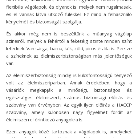
flexibilis vágólapok, és olyanok is, melyek nem rugalmasak,
és el vannak látva ütköző fülekkel. Ez mind a felhasználó
kényelmét és biztonságát szolgálja.
És akkor még nem is beszéltünk a műanyag vágólap
színeiről, melyek a fehértől a feketéig szinte minden színt
lefednek. Van sárga, barna, kék, zöld, piros és lila is. Persze
a színeknek az élelmiszerbiztonságban más jelentőségük
van.
Az élelmiszerbiztonság mindig is kulcsfontosságú tényező
volt az élelmiszeriparban. Annak érdekében, hogy a
vásárlók megkapják a minőségi, biztonságos és
egészséges élelmiszert, számos biztonsági előírás és
szabvány van érvényben. Az egyik ilyen előírás a HACCP
szabvány, amely különösen nagy figyelmet fordít az
élelmiszerrel érintkező anyagokra is.
Ezen anyagok közé tartoznak a vágólapok is, amelyeket