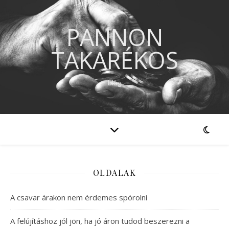
PANNON
TAKARÉKOS
blog
OLDALAK
A csavar árakon nem érdemes spórolni
A felújításhoz jól jön, ha jó áron tudod beszerezni a