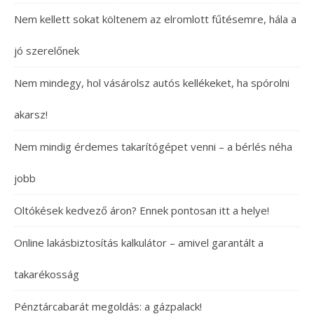
Nem kellett sokat költenem az elromlott fűtésemre, hála a
jó szerelőnek
Nem mindegy, hol vásárolsz autós kellékeket, ha spórolni
akarsz!
Nem mindig érdemes takarítógépet venni – a bérlés néha
jobb
Oltókések kedvező áron? Ennek pontosan itt a helye!
Online lakásbiztosítás kalkulátor – amivel garantált a
takarékosság
Pénztárcabarát megoldás: a gázpalack!