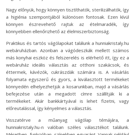
Nagy előnyük, hogy könnyen tisztíthatók, sterilizálhatók, így
a higiénia szempontjából különösen fontosak. Ezen kívül
könnyen észrevehető rajtuk az ételmaradék, így
könnyebben ellenőrizhető az élelmiszerbiztonság.
Praktikus és tartós vágólapokat találunk a hunniakristaly.hu
webáruházban. Azonban a vágódeszkák mellett számos
más konyhai eszköz és felszerelés is elérhető itt, így ez a
webáruház ideális választás az otthoni szakácsok, és
éttermek, kávézók, cukrászdák számára is. A vásárlás
folyamata egyszerű és gyors, a kiválasztott termékeket
könnyedén elhelyezhetjük a kosarunkban, majd a vásárlás
befejezése után a megadott címre szállítják ki a
termékeket. Akár bankkártyával is lehet fizetni, vagy
előreutalással, így kényelmes a választás.
Visszatérve a műanyag vágólap témájára, a
hunniakristaly.hu-n valóban széles választékot találunk.
Méretben, funkcióban, színekben egyaránt. Vannak például