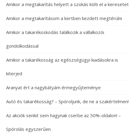
Amikor a megtakarítás helyett a szokás költi el a keresetet
Amikor a megtakarításom a kertben kezdett megtérülni
Amikor a takarékoskodás találkozik a vállalkozói
gondolkodással
Amikor a takarékosság az egészségügyi kiadásokra is
kiterjed
Aranyat ért a nagybátyám érmegyűjteménye
Autó és takarékosság? – Spóroljunk, de ne a szakértelmen!
Az akciók senkit sem hagynak cserbe az 50%-oldalon! –
Spórolás egyszerűen