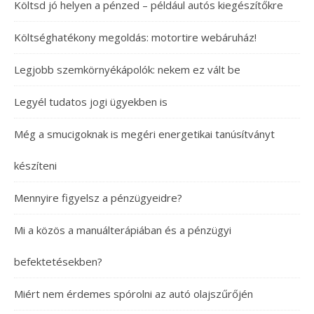
Költsd jó helyen a pénzed – például autós kiegészítőkre
Költséghatékony megoldás: motortire webáruház!
Legjobb szemkörnyékápolók: nekem ez vált be
Legyél tudatos jogi ügyekben is
Még a smucigoknak is megéri energetikai tanúsítványt
készíteni
Mennyire figyelsz a pénzügyeidre?
Mi a közös a manuálterápiában és a pénzügyi
befektetésekben?
Miért nem érdemes spórolni az autó olajszűrőjén