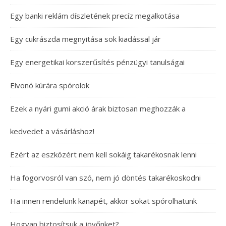
Egy banki reklám díszletének precíz megalkotása
Egy cukrászda megnyitása sok kiadással jár
Egy energetikai korszerűsítés pénzügyi tanulságai
Elvonó kúrára spórolok
Ezek a nyári gumi akció árak biztosan meghozzák a
kedvedet a vásárláshoz!
Ezért az eszközért nem kell sokáig takarékosnak lenni
Ha fogorvosról van szó, nem jó döntés takarékoskodni
Ha innen rendelünk kanapét, akkor sokat spórolhatunk
Hogyan biztosítsuk a jövőnket?