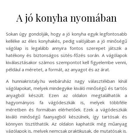
A jó konyha nyomában
Sokan úgy gondolják, hogy a jó konyha egyik legfontosabb
kelléke az éles konyhakés, pedig valójában a jó minőségű
vágólap is legalább annyira fontos szerepet játszik a
hatékony és biztonságos sütés-főzés során. A vágólapok
kiválasztásakor számos szempontot kell figyelembe venni,
például a méretet, a formát, az anyagot és az árat.
A hunniakristaly.hu webáruház nagy választékban kínál
vágólapokat, melyek mindegyike kiváló minőségű és tartós
anyagból készült. Ezen az oldalon megtalálhatók a
hagyományos fa vágódeszkák is, melyek többféle
méretben és formában elérhetőek. Ezek a vágódeszkák
kiváló minőségű faanyagból készülnek, így tartósak és
könnyen tisztíthatók. Az oldalon kaphatók még műanyag
vágólapok is, melyek nemcsak praktikusak, de mutatósak is.