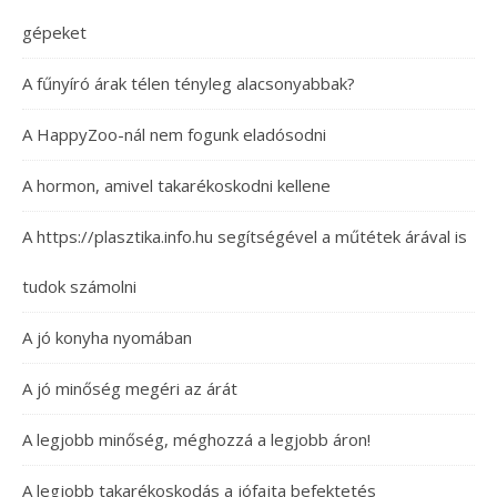
gépeket
A fűnyíró árak télen tényleg alacsonyabbak?
A HappyZoo-nál nem fogunk eladósodni
A hormon, amivel takarékoskodni kellene
A https://plasztika.info.hu segítségével a műtétek árával is
tudok számolni
A jó konyha nyomában
A jó minőség megéri az árát
A legjobb minőség, méghozzá a legjobb áron!
A legjobb takarékoskodás a jófajta befektetés