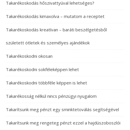
Takarékoskodás hőszivattyúval lehetséges?
Takarékoskodás kimaxolva – mutatom a receptet
Takarékoskodás kreatívan – baráti beszélgetésből
született ötletek és személyes ajándékok
Takarékoskodni okosan
Takarékoskodni sokféleképpen lehet
Takarékoskodni többféle képpen is lehet
Takarékosság nélkül nincs pénzügyi nyugalom
Takarítsunk meg pénzt egy sminktetoválás segítségével
Takarítsunk meg rengeteg pénzt ezzel a hajdúszoboszlói