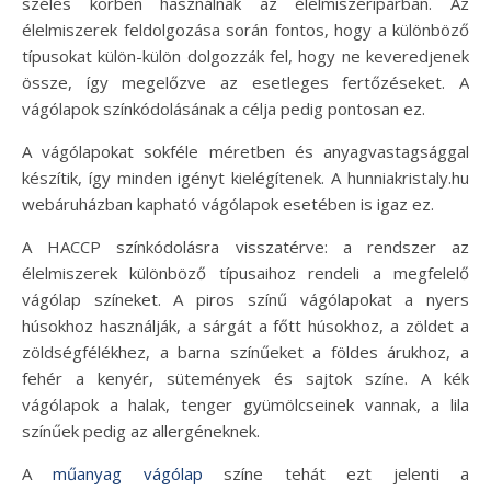
széles körben használnak az élelmiszeriparban. Az
élelmiszerek feldolgozása során fontos, hogy a különböző
típusokat külön-külön dolgozzák fel, hogy ne keveredjenek
össze, így megelőzve az esetleges fertőzéseket. A
vágólapok színkódolásának a célja pedig pontosan ez.
A vágólapokat sokféle méretben és anyagvastagsággal
készítik, így minden igényt kielégítenek. A hunniakristaly.hu
webáruházban kapható vágólapok esetében is igaz ez.
A HACCP színkódolásra visszatérve: a rendszer az
élelmiszerek különböző típusaihoz rendeli a megfelelő
vágólap színeket. A piros színű vágólapokat a nyers
húsokhoz használják, a sárgát a főtt húsokhoz, a zöldet a
zöldségfélékhez, a barna színűeket a földes árukhoz, a
fehér a kenyér, sütemények és sajtok színe. A kék
vágólapok a halak, tenger gyümölcseinek vannak, a lila
színűek pedig az allergéneknek.
A
műanyag vágólap
színe tehát ezt jelenti a